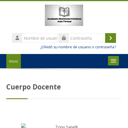
Salta al contenido principal
Nombre
de
Acceder
Contraseña
usuario
¿Olvidó su nombre de usuario o contraseña?
Inicio
Nosotros
Cuerpo Docente
Estudios
Admisión y Matrícula
Español - Internacional ‎(es)‎