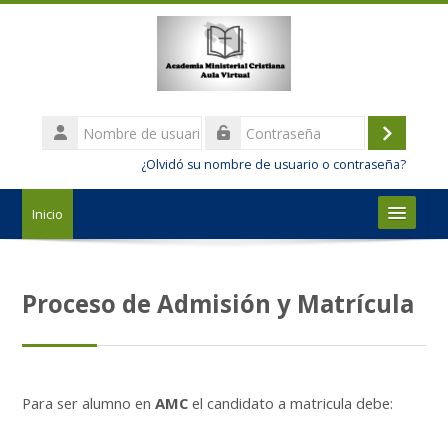
Salta al contenido principal
Nombre
de
Acceder
Contraseña
usuario
¿Olvidó su nombre de usuario o contraseña?
Inicio
Nosotros
Proceso de Admisión y Matrícula
Estudios
Admisión y Matrícula
Para ser alumno en
AMC
el candidato a matricula debe:
Español - Internacional ‎(es)‎