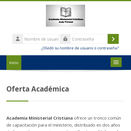
Salta al contenido principal
Nombre
de
Acceder
Contraseña
usuario
¿Olvidó su nombre de usuario o contraseña?
Inicio
Nosotros
Oferta Académica
Estudios
Admisión y Matrícula
Academia Ministerial Cristiana
ofrece un tronco común
Español - Internacional ‎(es)‎
de capacitación para el ministerio, distribuido en dos años