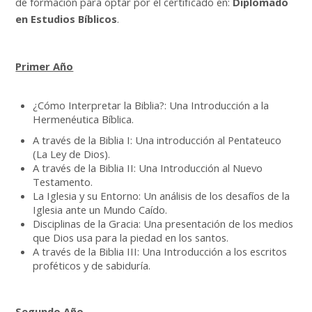
de formación para optar por el certificado en:
Diplomado
Buscar
en Estudios Bíblicos
.
cursos
Enviar
Primer Año
¿Cómo Interpretar la Biblia?: Una Introducción a la
Hermenéutica
Bíblica.
A través de la Biblia I: Una introducción al Pentateuco
(La Ley de Dios).
A través de la Biblia II: Una Introducción al Nuevo
Testamento.
La Iglesia y su Entorno: Un análisis de los desafíos de la
Iglesia ante un
Mundo Caído.
Disciplinas de la Gracia: Una presentación de los medios
que Dios usa para la piedad en los santos.
A través de la Biblia III: Una Introducción a los escritos
proféticos y de sabiduría.
Segundo Año